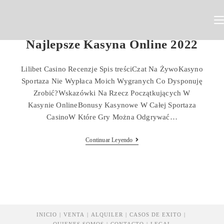
Najlepsze Kasyna Online 2022
Lilibet Casino Recenzje Spis treściCzat Na ŻywoKasyno
Sportaza Nie Wypłaca Moich Wygranych Co Dysponuję
Zrobić?Wskazówki Na Rzecz Początkujących W
Kasynie OnlineBonusy Kasynowe W Całej Sportaza
CasinoW Które Gry Można Odgrywać…
Continuar Leyendo
INICIO
VENTA
ALQUILER
CASOS DE EXITO