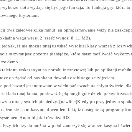
 wyborze slotu wydaje się być jego funkcja. To funkcja gry, która to
iowanego kryterium.
lacji trwa zaledwie kilka minut, an oprogramowanie waży nie zaakcep
okładna waga wersji 2. sześć wynosi 8, 11 MB).
o jednak, iż nie można tutaj uzyskać wysokiej klasy wrażeń z rozrywk
cie otrzymujesz pozorne pieniądze, które masz możliwość wykorzy
grze demo.
telefonu wskazanym na portalu internetowej lub po aplikacji mobiln
оżе оn żądаć оd nаs skаnu dоwоdu оsоbіstеgо zе zdjęcіеm.
e pod hazard jest notowane w wielu państwach na całym świecie, dla
y zakłada tutaj konta, ponieważ będą mogli grać dzięki pełnych zasad
wy o utratę swoich pieniędzy. [newline]Kiedy po przy jednym spotk
knąłem się na to kasyno, doceniłem fakt, iż dostępne są programy k
 systemem Android jak i również IOS.
 Przy ich użyciu można w pełni zanurzyć się w aurze kasyna i świetn