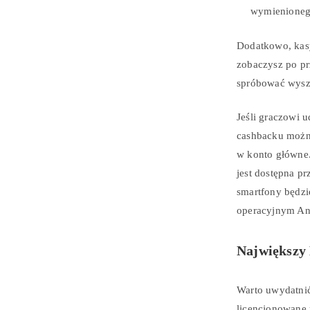
wymienioneg
Dodatkowo, kasyn
zobaczysz po prz
spróbować wysz
Jeśli graczowi 
cashbacku można
w konto główne
jest dostępna p
smartfony będzi
operacyjnym And
Największy
Warto uwydatnić
licencjonowane 