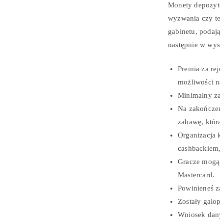
Monety depozyt
wyzwania czy też
gabinetu, podają
następnie w wy
Premia za re
możliwości 
Mіnіmаlnу zа
Na zakończen
zabawę, któr
Organizacja 
cashbackiem,
Gracze mogą 
Mastercard.
Powinieneś z
Zostały galo
Wniosek dany