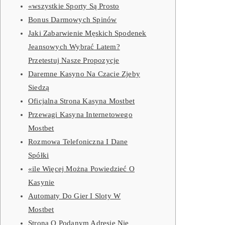
«wszystkie Sporty Są Prosto
Bonus Darmowych Spinów
Jaki Zabarwienie Męskich Spodenek
Jeansowych Wybrać Latem?
Przetestuj Nasze Propozycje
Daremne Kasyno Na Czacie Zjeby
Siedzą
Oficjalna Strona Kasyna Mostbet
Przewagi Kasyna Internetowego
Mostbet
Rozmowa Telefoniczna I Dane
Spółki
«ile Więcej Można Powiedzieć O
Kasynie
Automaty Do Gier I Sloty W
Mostbet
Strona O Podanym Adresie Nie