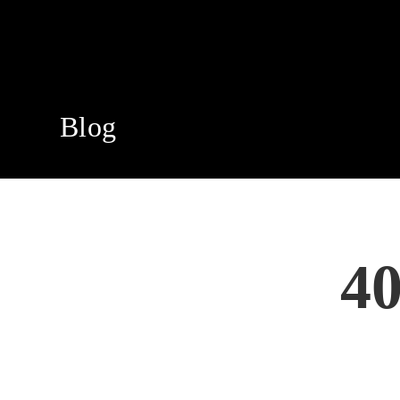
Blog
40