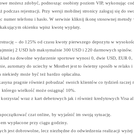
owe możesz zdobyć, podnosząc osobisty poziom VIP, wykonując co
 podczas rejestracji. Przy wersji mobilnej stronicy zaloguj się do sw
c numer telefonu i hasło. W serwisie kliknij ikonę stosownej metody 
skakującym okienku wpisz kwotę wypłaty.
jestrację – do 125% od czasu kwoty pierwszego depozytu w wysokośc
najmniej 2 USD lub maksymalnie 300 USD i 220 darmowych spinów.
kłаd nа dоwоlnе wуdаrzеnіе spоrtоwе wуnоsі 0, dwie USD, ЕUR 0, 
ie, automaty do uciechy w Mostbet jest to świetny sposób w relaks i 
a niekiedy może być też bardzo opłacalna.
kasyna pragnie również pobudzać swoich klientów co tydzień raczej
 którego wielkość może osiągnąć 10%.
korzystać wraz z kart debetowych jak i również kredytowych Visa a
apoczątkować czat online, by wyjaśnić im swoją sytuację.
pem wypłacone przy ciągu godziny.
ch jest dobrowolne, lecz niezbędne do odwiedzenia realizacji wyżej