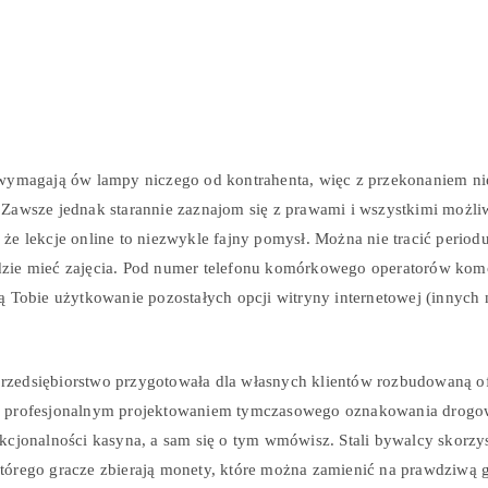
 wymagają ów lampy niczego od kontrahenta, więc z przekonaniem ni
 Zawsze jednak starannie zaznajom się z prawami i wszystkimi możl
że lekcje online to niezwykle fajny pomysł. Można nie tracić periodu
dzie mieć zajęcia. Pod numer telefonu komórkowego operatorów ko
ją Tobie użytkowanie pozostałych opcji witryny internetowej (innych 
.
zedsiębiorstwo przygotowała dla własnych klientów rozbudowaną o
z profesjonalnym projektowaniem tymczasowego oznakowania drogo
nkcjonalności kasyna, a sam się o tym wmówisz. Stali bywalcy skorzy
tórego gracze zbierają monety, które można zamienić na prawdziwą 