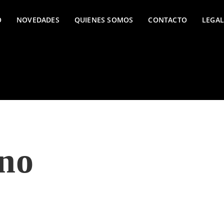
O
NOVEDADES
QUIENES SOMOS
CONTACTO
LEGAL
ono