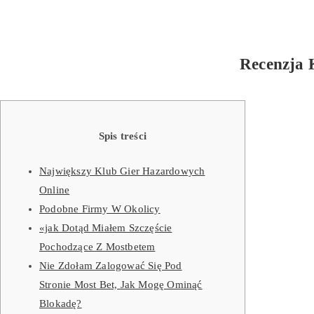
Recenzja 
Spis treści
Największy Klub Gier Hazardowych
Online
Podobne Firmy W Okolicy
«jak Dotąd Miałem Szczęście
Pochodzące Z Mostbetem
Nie Zdołam Zalogować Się Pod
Stronie Most Bet, Jak Mogę Ominąć
Blokadę?