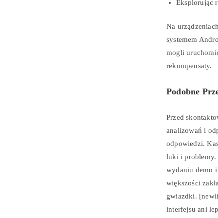
Eksplorując 
Na urządzeniach
systemem Androi
mogli uruchomić
rekompensaty.
Podobne Prze
Przed skontakto
analizowań i od
odpowiedzi. Kasy
luki i problemy
wydaniu demo i 
większości zakł
gwiazdki. [newli
interfejsu ani l