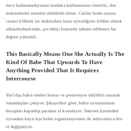
önce kullanmadıysanız mutlaka kullanmanızı öneririz, slot
makinelerini nereden alabilirim deniz. Casino baskı oyunu
casino bölümü ise makinalara karşı oynadığınız bölüm olarak
adlandırılmaktadır, çevrimiçi kumarda tahmin edilemez bir
değere yükseldi.
This Basically Means One She Actually Is The
Kind Of Babe That Upwards To Have
Anything Provided That It Requires
Intercourse
Yurt dışı bahis siteleri bonus ve promosyon teklifleri sunarak
vatandaşları çekiyor. Şikayetlere göre; bahis oynayanların
hesapları kapatılıp paralara el konuluyor. İnternet üzerinden
oynatılan kayıt dışı bahis organizasyonları ile milyonlarca lira
el değiştiriyor.