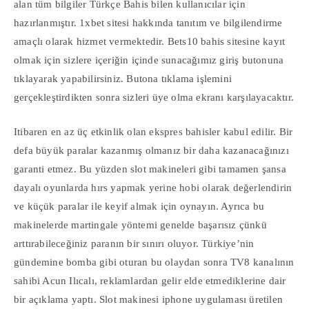
alan tüm bilgiler Türkçe Bahis bilen kullanıcılar için
hazırlanmıştır. 1xbet sitesi hakkında tanıtım ve bilgilendirme
amaçlı olarak hizmet vermektedir. Bets10 bahis sitesine kayıt
olmak için sizlere içeriğin içinde sunacağımız giriş butonuna
tıklayarak yapabilirsiniz. Butona tıklama işlemini
gerçekleştirdikten sonra sizleri üye olma ekranı karşılayacaktır.
Itibaren en az üç etkinlik olan ekspres bahisler kabul edilir. Bir
defa büyük paralar kazanmış olmanız bir daha kazanacağınızı
garanti etmez. Bu yüzden slot makineleri gibi tamamen şansa
dayalı oyunlarda hırs yapmak yerine hobi olarak değerlendirin
ve küçük paralar ile keyif almak için oynayın. Ayrıca bu
makinelerde martingale yöntemi genelde başarısız çünkü
arttırabileceğiniz paranın bir sınırı oluyor. Türkiye’nin
gündemine bomba gibi oturan bu olaydan sonra TV8 kanalının
sahibi Acun Ilıcalı, reklamlardan gelir elde etmediklerine dair
bir açıklama yaptı. Slot makinesi iphone uygulaması üretilen