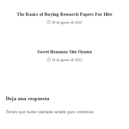
The Basics of Buying Research Papers For Hire
20 de agosto de 2022
Sweet Bonanza Slot Oyunu
14 de agosto de 2022
Deja una respuesta
Tienes que haber
iniciado sesión
para comentar.