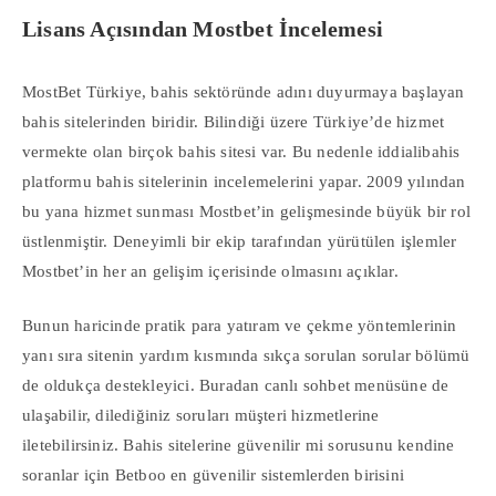
Lisans Açısından Mostbet İncelemesi
MostBet Türkiye, bahis sektöründe adını duyurmaya başlayan
bahis sitelerinden biridir. Bilindiği üzere Türkiye’de hizmet
vermekte olan birçok bahis sitesi var. Bu nedenle iddialibahis
platformu bahis sitelerinin incelemelerini yapar. 2009 yılından
bu yana hizmet sunması Mostbet’in gelişmesinde büyük bir rol
üstlenmiştir. Deneyimli bir ekip tarafından yürütülen işlemler
Mostbet’in her an gelişim içerisinde olmasını açıklar.
Bunun haricinde pratik para yatıram ve çekme yöntemlerinin
yanı sıra sitenin yardım kısmında sıkça sorulan sorular bölümü
de oldukça destekleyici. Buradan canlı sohbet menüsüne de
ulaşabilir, dilediğiniz soruları müşteri hizmetlerine
iletebilirsiniz. Bahis sitelerine güvenilir mi sorusunu kendine
soranlar için Betboo en güvenilir sistemlerden birisini