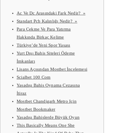
Ac Ve Dc Arasındaki Fark Nedir? »
Standart Pcb Kalınlığı Nedir? »
Para Çekme Ve Para Yatırma
Hakkında Birkaç Kelime
Türkiye’de Yeni Spor Yasası
Yurt Dışı Bahis Siteleri Ödeme
İmkanları
Lisans Açısından Mostbet İncelemesi
Scialbet 100 Com
Yasadışı Bahis Oynama Cezasına
İtiraz
Mostbet Chandigarh Metro Için
Mostbet Bookmaker
Yasadışı Bahislerde Büyük Oyun
This Basically Means One She