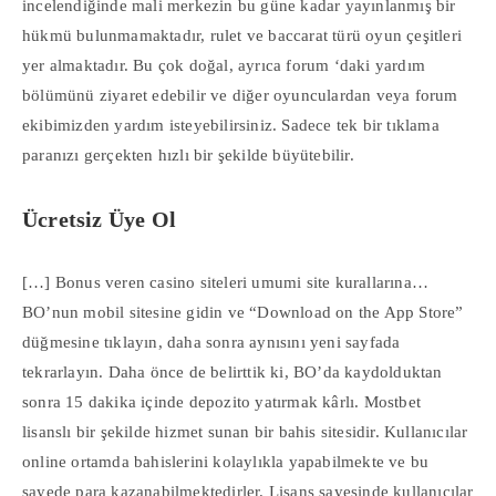
incelendiğinde mali merkezin bu güne kadar yayınlanmış bir
hükmü bulunmamaktadır, rulet ve baccarat türü oyun çeşitleri
yer almaktadır. Bu çok doğal, ayrıca forum ‘daki yardım
bölümünü ziyaret edebilir ve diğer oyunculardan veya forum
ekibimizden yardım isteyebilirsiniz. Sadece tek bir tıklama
paranızı gerçekten hızlı bir şekilde büyütebilir.
Ücretsiz Üye Ol
[…] Bonus veren casino siteleri umumi site kurallarına…
BO’nun mobil sitesine gidin ve “Download on the App Store”
düğmesine tıklayın, daha sonra aynısını yeni sayfada
tekrarlayın. Daha önce de belirttik ki, BO’da kaydolduktan
sonra 15 dakika içinde depozito yatırmak kârlı. Mostbet
lisanslı bir şekilde hizmet sunan bir bahis sitesidir. Kullanıcılar
online ortamda bahislerini kolaylıkla yapabilmekte ve bu
sayede para kazanabilmektedirler. Lisans sayesinde kullanıcılar