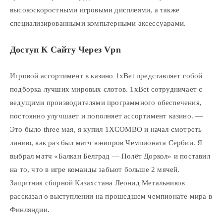
высокоскоростными игровыми дисплеями, а также
специализированными компьтерными аксессуарами.
Доступ К Сайту Через Vpn
Игровой ассортимент в казино 1xBet представляет собой
подборка лучших мировых слотов. 1xBet сотрудничает с
ведущими производителями программного обеспечения,
постоянно улучшает и пополняет ассортимент казино. —
Это было three мая, я купил 1XCOMBO и начал смотреть
линию, как раз был матч юниоров Чемпионата Сербии. Я
выбрал матч «Балкан Белград — Полёт Доркол» и поставил
на то, что в игре команды забьют больше 2 мячей.
Защитник сборной Казахстана Леонид Метальников
рассказал о выступлении на прошедшем чемпионате мира в
Финляндии.