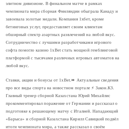
элитном дивизионе. В финальном матче в рамках
чемпионата мира сборная Финляндии обыграла Канаду и
завоевала золотые медали. Компания 1хбет, кроме
бетинговых услуг, предоставляет своим клиентам
обширный спектр азартных развлечений на любой вкус.
Сотрудничество с лучшими разработчиками игрового
софта помогло казино 1xBet стать мощной гемблинговой
платформой с тысячами различных игровых автоматов на
любой вкус.
Ставки, акции и бонусы от 1xBet.⏩ Актуальные сведения
про все виды спорта на новостном портале ⚡ Закон.КЗ.
Главный тренер сборной Казахстана Юрий Михайлис
прокомментировал поражение от Германии и рассказал о
подготовке к решающему матчу с Италией. Нападающий
«Барыса» и сборной Казахстана Кирилл Савицкий подвёл
итоги чемпионата мира, а также рассказал о своём