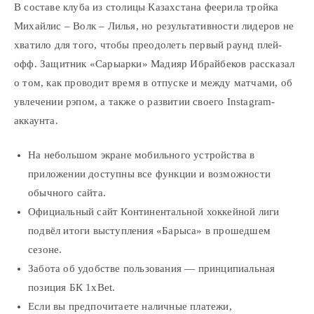
В составе клуба из столицы Казахстана феерила тройка
Михайлис – Волк – Лилья, но результативности лидеров не
хватило для того, чтобы преодолеть первый раунд плей-
офф. Защитник «Сарыарки» Мадияр Ибрайбеков рассказал
о том, как проводит время в отпуске и между матчами, об
увлечении рэпом, а также о развитии своего Instagram-
аккаунта.
На небольшом экране мобильного устройства в
приложении доступны все функции и возможности
обычного сайта.
Официальный сайт Континентальной хоккейной лиги
подвёл итоги выступления «Барыса» в прошедшем
сезоне.
Забота об удобстве пользования — принципиальная
позиция БК 1xBet.
Если вы предпочитаете наличные платежи,