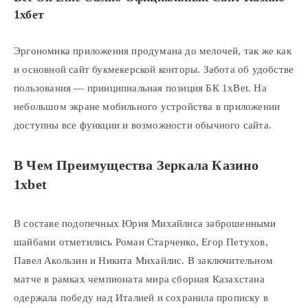
1хбет
Эргономика приложения продумана до мелочей, так же как
и основной сайт букмекерской конторы. Забота об удобстве
пользования — принципиальная позиция БК 1xBet. На
небольшом экране мобильного устройства в приложении
доступны все функции и возможности обычного сайта.
В Чем Преимущества Зеркала Казино
1xbet
В составе подопечных Юрия Михайлиса заброшенными
шайбами отметились Роман Старченко, Егор Петухов,
Павел Акользин и Никита Михайлис. В заключительном
матче в рамках чемпионата мира сборная Казахстана
одержала победу над Италией и сохранила прописку в