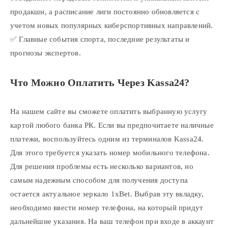
продакшн, а расписание лиги постоянно обновляется с
учетом новых популярных киберспортивных направлений.
✅ Главные события спорта, последние результаты и
прогнозы экспертов.
Что Можно Оплатить Через Kassa24?
На нашем сайте вы сможете оплатить выбранную услугу
картой любого банка РК. Если вы предпочитаете наличные
платежи, воспользуйтесь одним из терминалов Kassa24.
Для этого требуется указать номер мобильного телефона.
Для решения проблемы есть несколько вариантов, но
самым надежным способом для получения доступа
остается актуальное зеркало 1xBet. Выбрав эту вкладку,
необходимо ввести номер телефона, на который придут
дальнейшие указания. На ваш телефон при входе в аккаунт