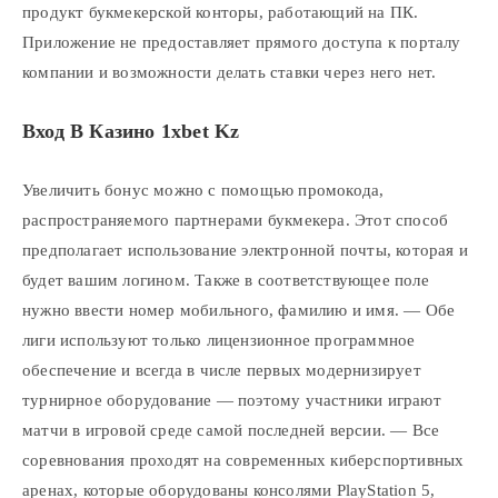
продукт букмекерской конторы, работающий на ПК.
Приложение не предоставляет прямого доступа к порталу
компании и возможности делать ставки через него нет.
Вход В Казино 1xbet Kz
Увеличить бонус можно с помощью промокода,
распространяемого партнерами букмекера. Этот способ
предполагает использование электронной почты, которая и
будет вашим логином. Также в соответствующее поле
нужно ввести номер мобильного, фамилию и имя. — Обе
лиги используют только лицензионное программное
обеспечение и всегда в числе первых модернизирует
турнирное оборудование — поэтому участники играют
матчи в игровой среде самой последней версии. — Все
соревнования проходят на современных киберспортивных
аренах, которые оборудованы консолями PlayStation 5,