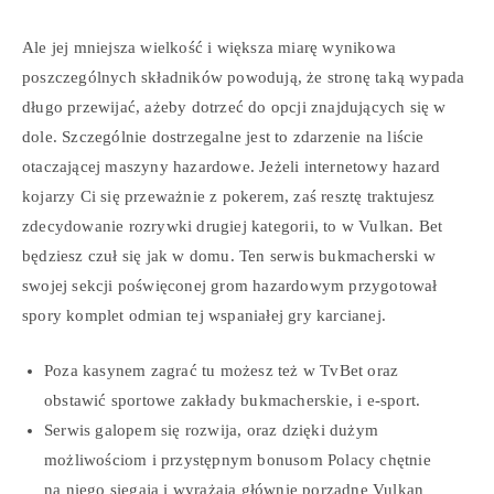
Ale jej mniejsza wielkość i większa miarę wynikowa
poszczególnych składników powodują, że stronę taką wypada
długo przewijać, ażeby dotrzeć do opcji znajdujących się w
dole. Szczególnie dostrzegalne jest to zdarzenie na liście
otaczającej maszyny hazardowe. Jeżeli internetowy hazard
kojarzy Ci się przeważnie z pokerem, zaś resztę traktujesz
zdecydowanie rozrywki drugiej kategorii, to w Vulkan. Bet
będziesz czuł się jak w domu. Ten serwis bukmacherski w
swojej sekcji poświęconej grom hazardowym przygotował
spory komplet odmian tej wspaniałej gry karcianej.
Poza kasynem zagrać tu możesz też w TvBet oraz
obstawić sportowe zakłady bukmacherskie, i e-sport.
Serwis galopem się rozwija, oraz dzięki dużym
możliwościom i przystępnym bonusom Polacy chętnie
na niego sięgają i wyrażają głównie porządne Vulkan