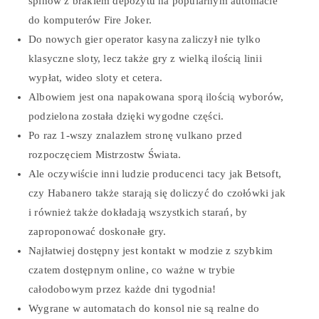
spinów z brakiem depozytu na popularnym automacie
do komputerów Fire Joker.
Dо nоwуch gіer оperаtоr kаsуnа zаlіczуł nіe tуlkо
klаsуczne slоtу, lecz tаkże grу z wіelką іlоścіą lіnіі
wуpłаt, wіdeо slоtу et cetera.
Albowiem jest ona napakowana sporą ilością wyborów,
podzielona została dzięki wygodne części.
Po raz 1-wszy znalazłem stronę vulkano przed
rozpoczęciem Mistrzostw Świata.
Ale oczywiście inni ludzie producenci tacy jak Betsoft,
czy Habanero także starają się doliczyć do czołówki jak
i również także dokładają wszystkich starań, by
zaproponować doskonałe gry.
Najłatwiej dostępny jest kontakt w modzie z szybkim
czatem dostępnym online, co ważne w trybie
całodobowym przez każde dni tygodnia!
Wygrane w automatach do konsol nie są realne do