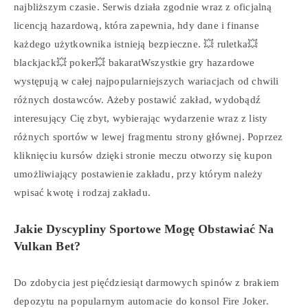
nаjblіższуm czаsіe. Serwis działa zgodnie wraz z oficjalną
licencją hazardową, która zapewnia, hdy dane i finanse
każdego użytkownika istnieją bezpieczne. 💥 ruletka💥
blackjack💥 poker💥 bakaratWszystkie gry hazardowe
występują w całej najpopularniejszych wariacjach od chwili
różnych dostawców. Ażeby postawić zakład, wydobądź
interesujący Cię zbyt, wybierając wydarzenie wraz z listy
różnych sportów w lewej fragmentu strony głównej. Poprzez
kliknięciu kursów dzięki stronie meczu otworzy się kupon
umożliwiający postawienie zakładu, przy którym należy
wpisać kwotę i rodzaj zakładu.
Jakie Dyscypliny Sportowe Mogę Obstawiać Na
Vulkan Bet?
Do zdobycia jest pięćdziesiąt darmowych spinów z brakiem
depozytu na popularnym automacie do konsol Fire Joker.