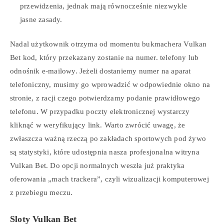
przewidzenia, jednak mają równocześnie niezwykle
jasne zasady.
Nadal użytkownik otrzyma od momentu bukmachera Vulkan
Bet kod, który przekazany zostanie na numer. telefony lub
odnośnik e-mailowy. Jeżeli dostaniemy numer na aparat
telefoniczny, musimy go wprowadzić w odpowiednie okno na
stronie, z racji czego potwierdzamy podanie prawidłowego
telefonu. W przypadku poczty elektronicznej wystarczy
kliknąć w weryfikujący link. Warto zwrócić uwagę, że
zwłaszcza ważną rzeczą po zakładach sportowych pod żywo
są statystyki, które udostępnia nasza profesjonalna witryna
Vulkan Bet. Do opcji normalnych weszła już praktyka
oferowania „mach trackera”, czyli wizualizacji komputerowej
z przebiegu meczu.
Sloty Vulkan Bet