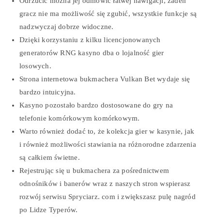
Odrzucić można jej odmówić łatwej nawigacji, żaden
gracz nie ma możliwość się zgubić, wszystkie funkcje są
nadzwyczaj dobrze widoczne.
Dzięki korzystaniu z kilku licencjonowanych
generatorów RNG kasyno dba o lojalność gier
losowych.
Strona internetowa bukmachera Vulkan Bet wydaje się
bardzo intuicyjna.
Kasyno pozostało bardzo dostosowane do gry na
telefonie komórkowym komórkowym.
Warto również dodać to, że kolekcja gier w kasynie, jak
i również możliwości stawiania na różnorodne zdarzenia
są całkiem świetne.
Rejestrując się u bukmachera za pośrednictwem
odnośników i banerów wraz z naszych stron wspierasz
rozwój serwisu Spryciarz. com i zwiększasz pulę nagród
po Lidze Typerów.