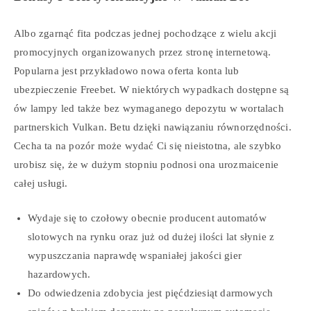
Albo zgarnąć fita podczas jednej pochodzące z wielu akcji
promocyjnych organizowanych przez stronę internetową.
Popularna jest przykładowo nowa oferta konta lub
ubezpieczenie Freebet. W niektórych wypadkach dostępne są
ów lampy led także bez wymaganego depozytu w wortalach
partnerskich Vulkan. Betu dzięki nawiązaniu równorzędności.
Cecha ta na pozór może wydać Ci się nieistotna, ale szybko
urobisz się, że w dużym stopniu podnosi ona urozmaicenie
całej usługi.
Wydaje się to czołowy obecnie producent automatów
slotowych na rynku oraz już od dużej ilości lat słynie z
wypuszczania naprawdę wspaniałej jakości gier
hazardowych.
Do odwiedzenia zdobycia jest pięćdziesiąt darmowych