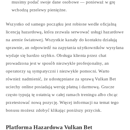
musimy podać swoje dane osobowe — ponieważ w grę
wchodzą przelewy pieniężne.
Wszystko od samego początku jest robione wedle oficjalną
licencją hazardową, która zezwala serwować usługi hazardowe
na arenie światowej. Wszystkie kanały do kontaktu działają
sprawnie, an odpowiedź na zapytania użytkowników wysyłana
wydaje się bardzo szybko. Obsługa klienta przez chat
prowadzona jest w sposób niezwykle profesjonalny, an
operatorzy są sympatyczni i niezwykle pomocni. Warto
również nadmienić, że udostępniane za sprawą Vulkan Bet
uciechy online posiadają wersję płatną i darmową. Gracze
często typują tę ostatnią w całej ramach treningu albo chcąc
przetestować nową pozycję. Więcej informacji na temat tego
bonusu możesz zdobyć klikając poniższy przycisk.
Platforma Hazardowa Vulkan Bet