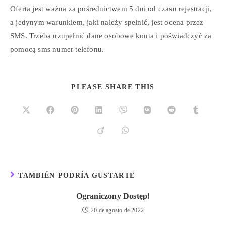
Oferta jest ważna za pośrednictwem 5 dni od czasu rejestracji,
a jedynym warunkiem, jaki należy spełnić, jest ocena przez
SMS. Trzeba uzupełnić dane osobowe konta i poświadczyć za
pomocą sms numer telefonu.
PLEASE SHARE THIS
TAMBIÉN PODRÍA GUSTARTE
Ograniczony Dostęp!
20 de agosto de 2022