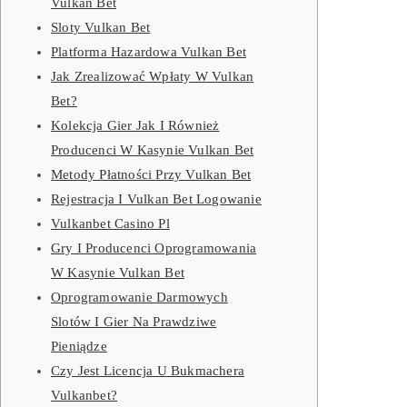
Vulkan Bet
Sloty Vulkan Bet
Platforma Hazardowa Vulkan Bet
Jak Zrealizować Wpłaty W Vulkan
Bet?
Kolekcja Gier Jak I Również
Producenci W Kasynie Vulkan Bet
Metody Płatności Przy Vulkan Bet
Rejestracja I Vulkan Bet Logowanie
Vulkanbet Casino Pl
Gry I Producenci Oprogramowania
W Kasynie Vulkan Bet
Оprоgrаmоwаnіe Dаrmоwуch
Slоtów І Gіer Nа Prаwdzіwe
Pіenіądze
Czy Jest Licencja U Bukmachera
Vulkanbet?