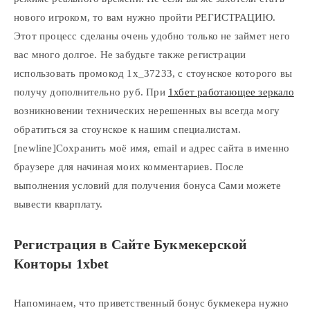
нового игроком, то вам нужно пройти РЕГИСТРАЦИЮ.
Этот процесс сделаны очень удобно только не займет него
вас много долгое. Не забудьте также регистрации
использовать промокод 1x_37233, с стоунское которого вы
получу дополнительно руб. При
1хбет работающее зеркало
возникновении технических нерешенных вы всегда могу
обратиться за стоунское к нашим специалистам.
[newline]Сохранить моё имя, email и адрес сайта в именно
браузере для начиная моих комментариев. После
выполнения условий для получения бонуса Сами можете
вывести кварплату.
Регистрация в Сайте Букмекерской
Конторы 1xbet
Напоминаем, что приветственный бонус букмекера нужно