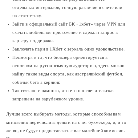
отдельных интервалов, точную различие в счете или
на статистику.
Зайти в официальный сайт БК «1хбет» через VPN или
скачать мобильное приложение и сделали запрос в
карьеру поддержки.
Заключать пари в 1Хбет с зеркала одно удовольствие.
Несмотря в то, что бильзера ориентируется в
основном на русскоязычную аудиторию, здесь можно
найду такие виды спорта, как австралийский футбол,
собачьи бега а кёрлинг.
Так связано с намного, что его просветительская
запрещена на зарубежном уровне.
Лучше всего выбирать методы, которые способны вам
мгновенно перечислить деньги на счет букмекера, и, и то
же во, не будут предоставлять с вас малейшей комиссии.