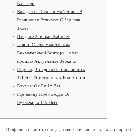
Конторе
Как делать Ставки На Теннис В
Различных Режимах С Зеркала
1хбет
Вход же Личный Кабинет
только Стать Участником
Букмекерской Конторы 1xbet
прошло Актуальное Зеркало
Перевод Средств На обналичить
1xbet С Электронных Кошельков
Бонусы От Бк 1х Bet
Где найду Промокоды От
Букмекера 1 X Bet?
В официальной странице развлекательного портала собрано