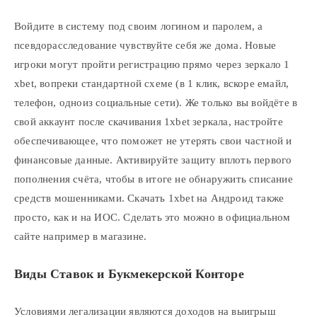
Войдите в систему под своим логином и паролем, а
псевдорасследование чувствуйте себя же дома. Новые
игроки могут пройти регистрацию прямо через зеркало 1
xbet, вопреки стандартной схеме (в 1 клик, вскоре емайл,
телефон, одноиз социальные сети). Же только вы войдёте в
свой аккаунт после скачивания 1xbet зеркала, настройте
обеспечивающее, что поможет не утерять свои частной и
финансовые данные. Активируйте защиту вплоть первого
пополнения счёта, чтобы в итоге не обнаружить списание
средств мошенниками. Скачать 1xbet на Андроид также
просто, как и на ИОС. Сделать это можно в официальном
сайте например в магазине.
Виды Ставок и Букмекерской Конторе
Условиями легализации являются доходов на выигрыш