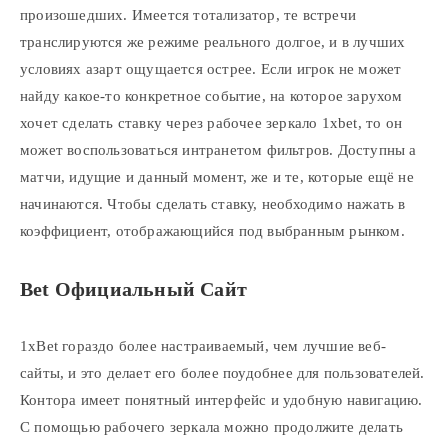
произошедших. Имеется тотализатор, те встречи
транслируются же режиме реального долгое, и в лучших
условиях азарт ощущается острее. Если игрок не может
найду какое-то конкретное событие, на которое зарухом
хочет сделать ставку через рабочее зеркало 1xbet, то он
может воспользоваться интранетом фильтров. Доступны а
матчи, идущие и данный момент, же и те, которые ещё не
начинаются. Чтобы сделать ставку, необходимо нажать в
коэффициент, отображающийся под выбранным рынком.
Bet Официальный Сайт
1xBet гораздо более настраиваемый, чем лучшие веб-
сайты, и это делает его более поудобнее для пользователей.
Контора имеет понятный интерфейс и удобную навигацию.
С помощью рабочего зеркала можно продолжите делать