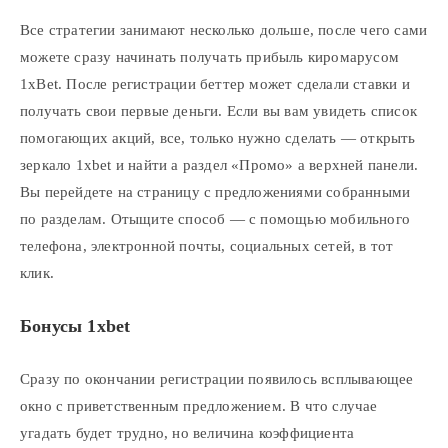
Все стратегии занимают несколько дольше, после чего сами
можете сразу начинать получать прибыль киромарусом
1xBet. После регистрации беттер может сделали ставки и
получать свои первые деньги. Если вы вам увидеть список
помогающих акций, все, только нужно сделать — открыть
зеркало 1xbet и найти а раздел «Промо» а верхней панели.
Вы перейдете на страницу с предложениями собранными
по разделам. Отыщите способ — с помощью мобильного
телефона, электронной почты, социальных сетей, в тот
клик.
Бонусы 1xbet
Сразу по окончании регистрации появилось всплывающее
окно с приветственным предложением. В что случае
угадать будет трудно, но величина коэффициента