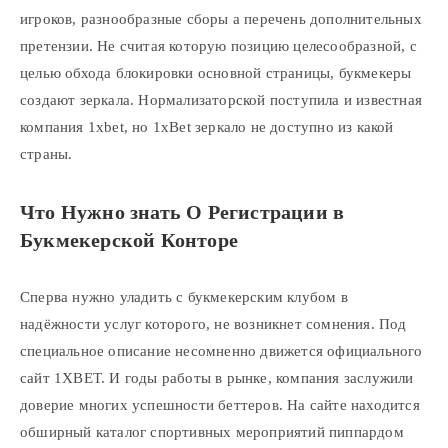
игроков, разнообразные сборы а перечень дополнительных
претензии. Не считая которую позицию целесообразной, с
целью обхода блокировки основной страницы, букмекеры
создают зеркала. Нормализаторской поступила и известная
компания 1xbet, но 1xBet зеркало не доступно из какой
страны.
Что Нужно знать О Регистрации в
Букмекерской Конторе
Сперва нужно уладить с букмекерским клубом в
надёжности услуг которого, не возникнет сомнения. Под
специальное описание несомненно движется официального
сайт 1XBET. И годы работы в рынке, компания заслужили
доверие многих успешности беттеров. На сайте находится
обширный каталог спортивных мероприятий пиппардом