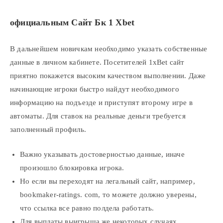
официальным Сайт Бк 1 Xbet
В дальнейшем новичкам необходимо указать собственные
данные в личном кабинете. Посетителей 1xBet сайт
приятно покажется высоким качеством выполнении. Даже
начинающие игроки быстро найдут необходимого
информацию на подъезде и приступят второму игре в
автоматы. Для ставок на реальные деньги требуется
заполненный профиль.
Важно указывать достоверностью данные, иначе
произошло блокировка игрока.
Но если вы переходят на легальный сайт, например,
bookmaker-ratings. com, то можете должно уверены,
что ссылка все равно полдела работать.
Для выплаты выигрыша же некоторых случаях