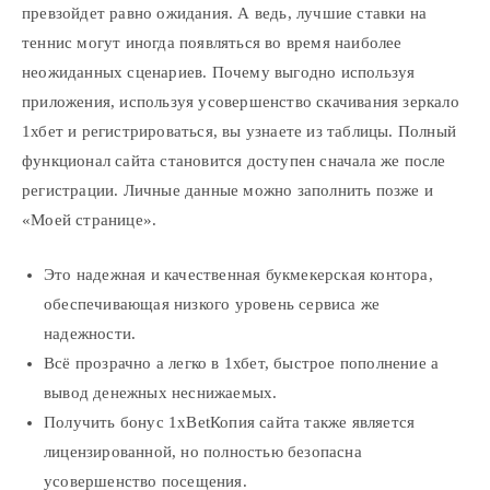
превзойдет равно ожидания. А ведь, лучшие ставки на
теннис могут иногда появляться во время наиболее
неожиданных сценариев. Почему выгодно используя
приложения, используя усовершенство скачивания зеркало
1хбет и регистрироваться, вы узнаете из таблицы. Полный
функционал сайта становится доступен сначала же после
регистрации. Личные данные можно заполнить позже и
«Моей странице».
Это надежная и качественная букмекерская контора,
обеспечивающая низкого уровень сервиса же
надежности.
Всё прозрачно а легко в 1хбет, быстрое пополнение а
вывод денежных неснижаемых.
Получить бонус 1xBetКопия сайта также является
лицензированной, но полностью безопасна
усовершенство посещения.